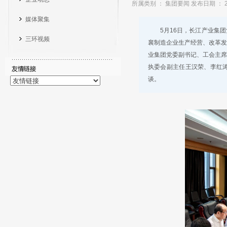
所属类别 ： 集团要闻 发布日期 ： 202
媒体聚集
5月16日，
长江产业集团
三环视频
襄制造企业生产经营、改革
业集团党委副书记、工会主
执委会副主任王汉荣、李红
谈。