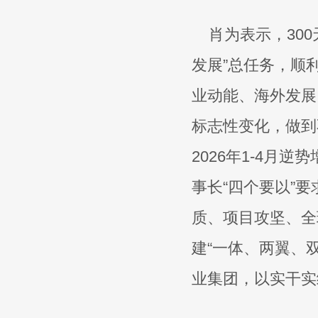
肖为表示，30
发展”总任务，顺
业动能、海外发展
标志性变化，做到
2026年1-4月
事长“四个要以”
质、项目攻坚、全
建“一体、两翼、
业集团，以实干实