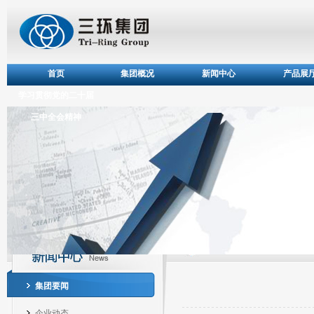
首页
集团概况
新闻中心
产品展
学习贯彻党的二十届
三中全会精神
集团要闻
集团要闻
企业动态